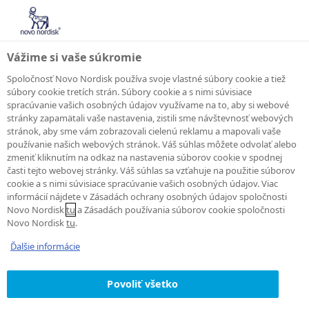
Vážime si vaše súkromie
Spoločnosť Novo Nordisk používa svoje vlastné súbory cookie a tiež
súbory cookie tretích strán. Súbory cookie a s nimi súvisiace
spracúvanie vašich osobných údajov využívame na to, aby si webové
stránky zapamätali vaše nastavenia, zistili sme návštevnosť webových
stránok, aby sme vám zobrazovali cielenú reklamu a mapovali vaše
PRACOVNÝ AGENT
používanie našich webových stránok. Váš súhlas môžete odvolať alebo
Vyhlásenie o
zmeniť kliknutím na odkaz na nastavenia súborov cookie v spodnej
časti tejto webovej stránky. Váš súhlas sa vzťahuje na použitie súborov
cookie a s nimi súvisiace spracúvanie vašich osobných údajov. Viac
súhlase a
informácií nájdete v Zásadách ochrany osobných údajov spoločnosti
Novo Nordisk
tu
a Zásadách používania súborov cookie spoločnosti
vyhlásenie o
Novo Nordisk
tu
.
Ďalšie informácie
ochrane osobných
Povoliť všetko
údajov