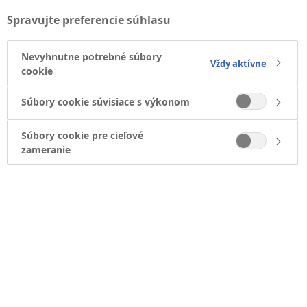
Spravujte preferencie súhlasu
1. Kto sme
Nevyhnutne potrebné súbory
Vždy aktívne
cookie
2. Osobné údaje uchovávané
Súbory cookie súvisiace s výkonom
spoločnosťou Novo Nordisk
Súbory cookie pre cieľové
zameranie
3. Účely, na ktoré spoločnosť
Novo Nordisk používa osobné
údaje
4. Ktoré vaše osobné údaje
spracúvame